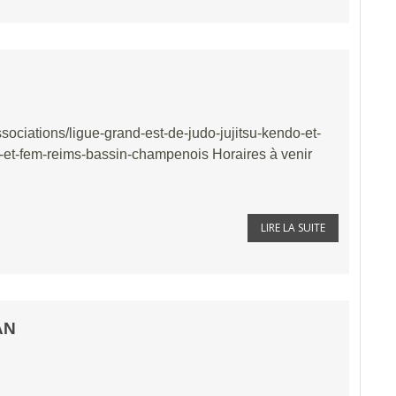
ociations/ligue-grand-est-de-judo-jujitsu-kendo-et-
-et-fem-reims-bassin-champenois Horaires à venir
LIRE LA SUITE
AN