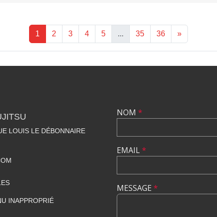
1
2
3
4
5
...
35
36
»
NOM
*
UJITSU
NUE LOUIS LE DÉBONNAIRE
EMAIL
*
COM
LES
MESSAGE
*
U INAPPROPRIÉ