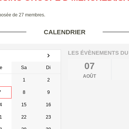
posée de 27 membres.
CALENDRIER
LES ÉVÈNEMENTS DU
07
e
Sa
Di
AOÛT
1
2
7
8
9
4
15
16
1
22
23