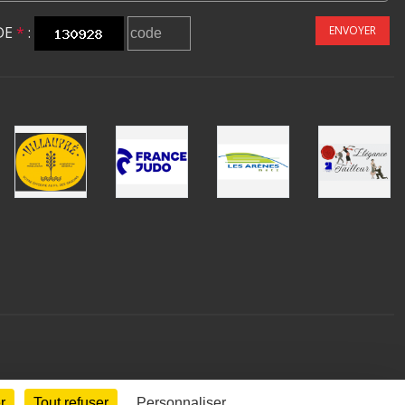
DE
*
:
ENVOYER
r
Tout refuser
Personnaliser