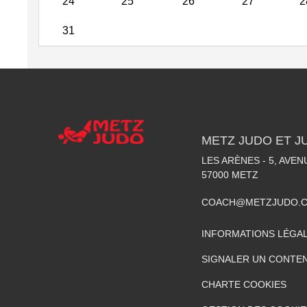
24
25
26
27
2
31
METZ JUDO ET J
LES ARÈNES - 5, AVE
57000
METZ
COACH@METZJUDO.
INFORMATIONS LÉGA
SIGNALER UN CONTEN
CHARTE COOKIES