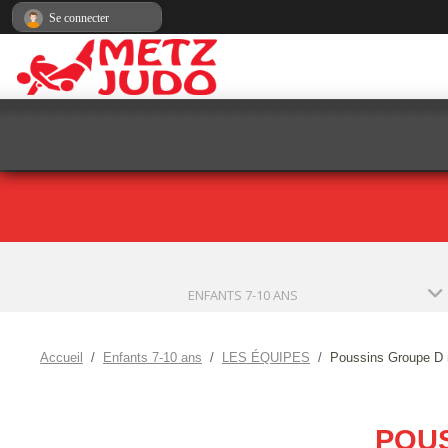
Panneau de gestion des cookies
Se connecter
ENFANTS 7-10 ANS
Accueil
Enfants 7-10 ans
LES ÉQUIPES
Poussins Groupe D 
POUS