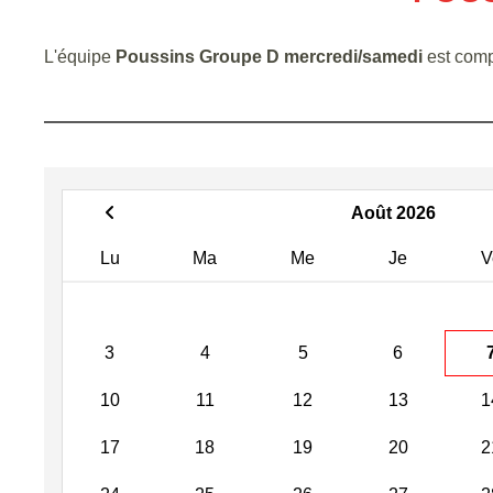
L'équipe
Poussins Groupe D mercredi/samedi
est com
Août 2026
Lu
Ma
Me
Je
V
3
4
5
6
10
11
12
13
1
17
18
19
20
2