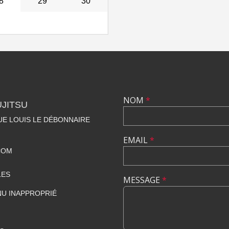
8
29
30
NOM
*
UJITSU
NUE LOUIS LE DÉBONNAIRE
EMAIL
*
COM
LES
MESSAGE
*
U INAPPROPRIÉ