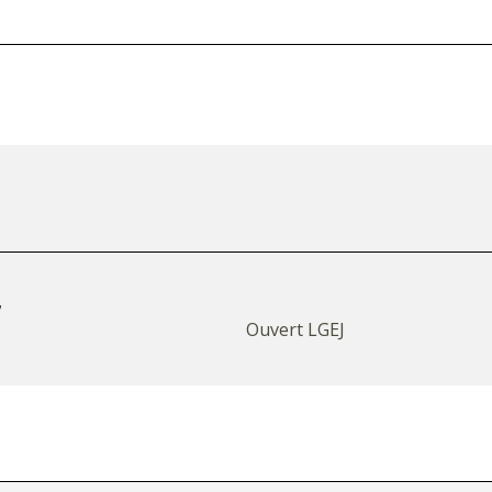
7
Ouvert LGEJ
OYES