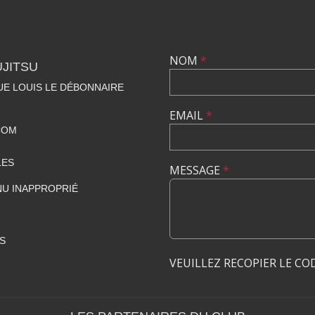
NOM
*
UJITSU
NUE LOUIS LE DÉBONNAIRE
EMAIL
*
COM
LES
MESSAGE
*
U INAPPROPRIÉ
S
VEUILLEZ RECOPIER LE CO