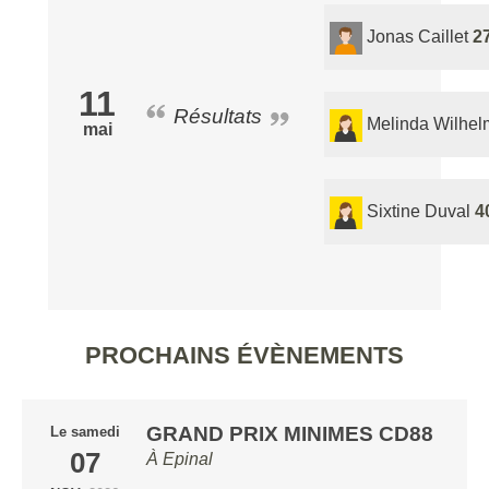
Jonas Caillet
2
11
Résultats
Melinda Wilhel
mai
Sixtine Duval
4
PROCHAINS ÉVÈNEMENTS
GRAND PRIX MINIMES CD88
Le
samedi
07
À
Epinal