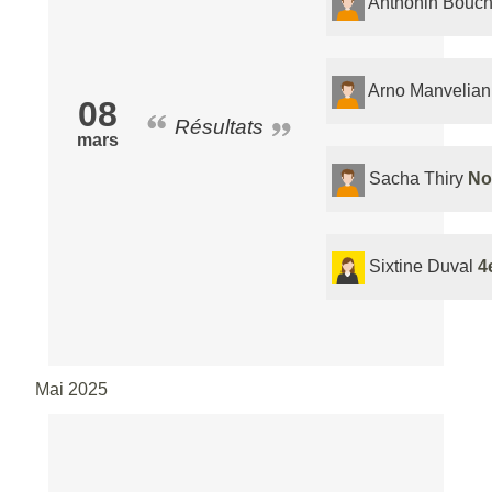
Anthonin Bouch
Arno Manvelian
08
Résultats
mars
Sacha Thiry
No
Sixtine Duval
4
Mai 2025