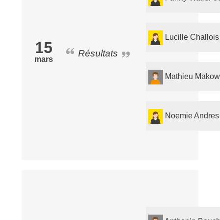
Lucille Challois
15
Résultats
mars
Mathieu Makow
Noemie Andres